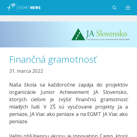
Preskočiť
na
obsah
Menu
Finančná gramotnosť
31. marca 2022
Naša škola sa každoročne zapája do projektov
organizácie Junior Achievement JA Slovensko,
ktorých cieľom je zvýšiť finančnú gramotnosť
mladých ľudí. V ZŠ sú vyučované projekty Ja a
peniaze, JA Viac ako peniaze a na EGMT JA Viac ako
peniaze.
Veľmi obľúbenou akciou je Innovation Camp, ktorý