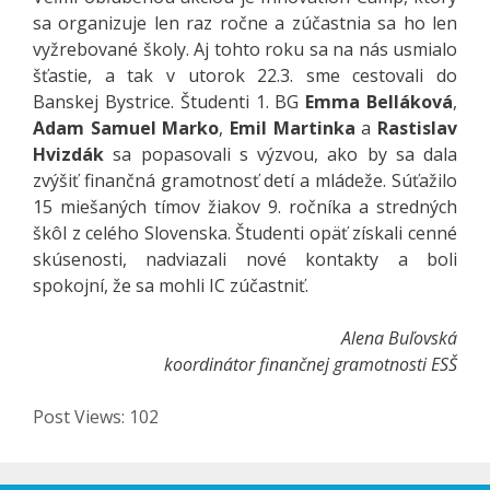
sa organizuje len raz ročne a zúčastnia sa ho len
vyžrebované školy. Aj tohto roku sa na nás usmialo
šťastie, a tak v utorok 22.3. sme cestovali do
Banskej Bystrice. Študenti 1. BG
Emma Belláková
,
Adam Samuel Marko
,
Emil Martinka
a
Rastislav
Hvizdák
sa popasovali s výzvou, ako by sa dala
zvýšiť finančná gramotnosť detí a mládeže. Súťažilo
15 miešaných tímov žiakov 9. ročníka a stredných
škôl z celého Slovenska. Študenti opäť získali cenné
skúsenosti, nadviazali nové kontakty a boli
spokojní, že sa mohli IC zúčastniť.
Alena Buľovská
koordinátor finančnej gramotnosti ESŠ
Post Views:
102