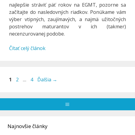
najlepšie stráviť päť rokov na EGMT, pozorne sa
začítajte do nasledovných riadkov. Ponúkame vám
výber vtipných, zaujímavých, a najmä užitočných
postrehov maturantov v ich (takmer)
necenzurovanej podobe.
Čítať celý článok
Stránka
Stránka
Stránka
1
2
…
4
Ďalšia
→
Menu
Najnovšie články