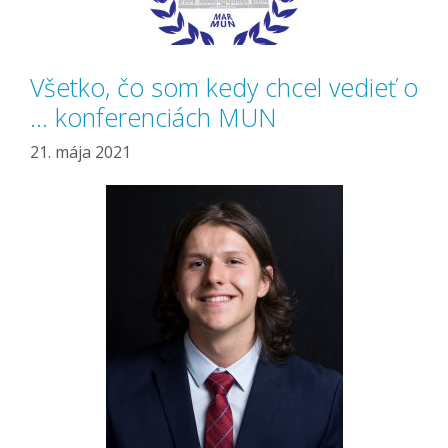
Všetko, čo som kedy chcel vedieť o
… konferenciách MUN
21. mája 2021