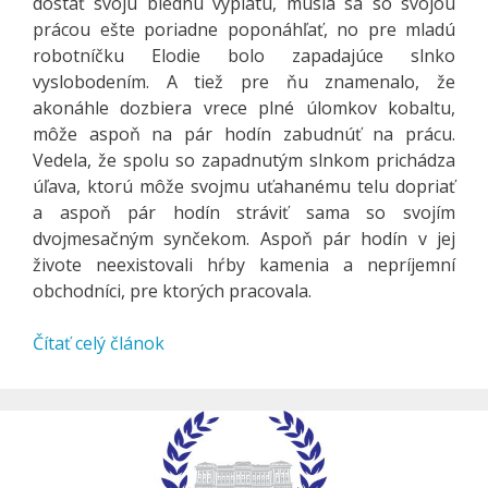
dostať svoju biednu výplatu, musia sa so svojou
prácou ešte poriadne poponáhľať, no pre mladú
robotníčku Elodie bolo zapadajúce slnko
vyslobodením. A tiež pre ňu znamenalo, že
akonáhle dozbiera vrece plné úlomkov kobaltu,
môže aspoň na pár hodín zabudnúť na prácu.
Vedela, že spolu so zapadnutým slnkom prichádza
úľava, ktorú môže svojmu uťahanému telu dopriať
a aspoň pár hodín stráviť sama so svojím
dvojmesačným synčekom. Aspoň pár hodín v jej
živote neexistovali hŕby kamenia a nepríjemní
obchodníci, pre ktorých pracovala.
Čítať celý článok