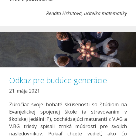
Renáta Hrkútová, učiteľka matematiky
Odkaz pre budúce generácie
21. mája 2021
Zúročiac svoje bohaté skúsenosti so štúdiom na
Evanjelickej spojenej škole (a stravovaním v
školskej jedálni :P), odchádzajúci maturanti z V.AG a
V.BG triedy spísali zrnká múdrosti pre svojich
nasledovníkov. Pokiaľ chcete vedieť, ako čo