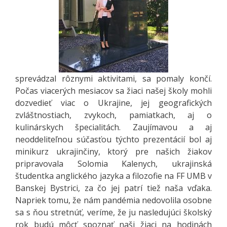
sprevádzal rôznymi aktivitami, sa pomaly končí.
Počas viacerých mesiacov sa žiaci našej školy mohli
dozvedieť viac o Ukrajine, jej geografických
zvláštnostiach, zvykoch, pamiatkach, aj o
kulinárskych špecialitách. Zaujímavou a aj
neoddeliteľnou súčasťou týchto prezentácií bol aj
minikurz ukrajinčiny, ktorý pre našich žiakov
pripravovala Solomia Kalenych, ukrajinská
študentka anglického jazyka a filozofie na FF UMB v
Banskej Bystrici, za čo jej patrí tiež naša vďaka.
Napriek tomu, že nám pandémia nedovolila osobne
sa s ňou stretnúť, veríme, že ju nasledujúci školský
rok budú môcť spoznať naši žiaci na hodinách