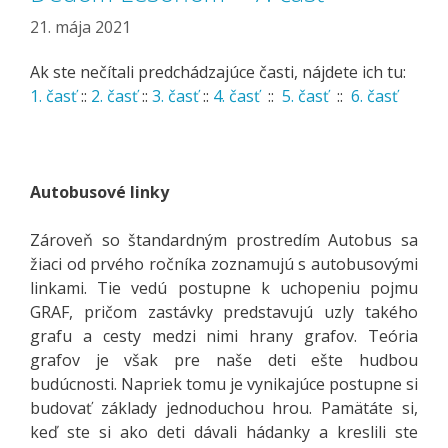
21. mája 2021
Ak ste nečítali predchádzajúce časti, nájdete ich tu:
1. časť
::
2. časť
::
3. časť
::
4. časť
::
5. časť
::
6. časť
Autobusové linky
Zároveň so štandardným prostredím Autobus sa
žiaci od prvého ročníka zoznamujú s autobusovými
linkami. Tie vedú postupne k uchopeniu pojmu
GRAF, pričom zastávky predstavujú uzly takého
grafu a cesty medzi nimi hrany grafov. Teória
grafov je však pre naše deti ešte hudbou
budúcnosti. Napriek tomu je vynikajúce postupne si
budovať základy jednoduchou hrou. Pamätáte si,
keď ste si ako deti dávali hádanky a kreslili ste