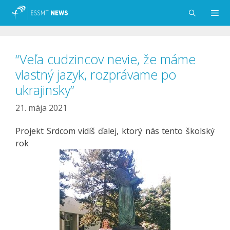
Preskočiť
na
obsah
Menu
“Veľa cudzincov nevie, že máme
vlastný jazyk, rozprávame po
ukrajinsky”
21. mája 2021
Projekt Srdcom vidíš ďalej, ktorý nás tento školský
rok