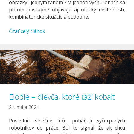
obrázky „jedným ťahom“? V jednotlivých úlohách sa
pritom postupne objavujú aj otázky deliteľnosti,
kombinatorické situácie a podobne.
Čítať celý článok
Elodie – dievča, ktoré ťaží kobalt
21. mája 2021
Posledné slnečné lúče poháňali vyčerpaných
robotníkov do práce. Bol to signál, že ak chcú