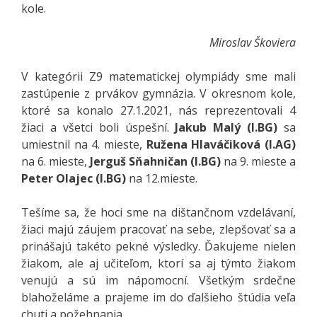
kole.
Miroslav Škoviera
V kategórii Z9 matematickej olympiády sme mali
zastúpenie z prvákov gymnázia. V okresnom kole,
ktoré sa konalo 27.1.2021, nás reprezentovali 4
žiaci a všetci boli úspešní.
Jakub Malý (I.BG)
sa
umiestnil na 4. mieste,
Ružena Hlaváčiková (I.AG)
na 6. mieste,
Jerguš Sňahničan (I.BG)
na 9. mieste a
Peter Olajec (I.BG)
na 12.mieste.
Tešíme sa, že hoci sme na dištančnom vzdelávaní,
žiaci majú záujem pracovať na sebe, zlepšovať sa a
prinášajú takéto pekné výsledky. Ďakujeme nielen
žiakom, ale aj učiteľom, ktorí sa aj týmto žiakom
venujú a sú im nápomocní. Všetkým srdečne
blahoželáme a prajeme im do ďalšieho štúdia veľa
chuti a požehnania.