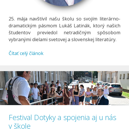
25. mája navštívil našu školu so svojím literárno-
dramatickým pásmom Lukáš Latinák, ktorý našich
študentov previedol netradičným spôsobom
vybranými dielami svetovej a slovenskej literatúry.
Čítať celý článok
Festival Dotyky a spojenia aj u nás
v škole