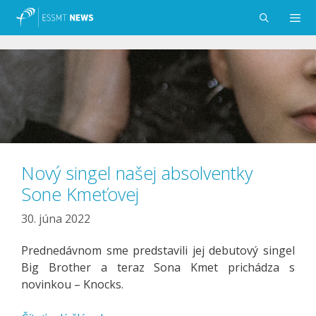
Preskočiť
na
obsah
Menu
Nový singel našej absolventky
Sone Kmeťovej
30. júna 2022
Prednedávnom sme predstavili jej debutový singel
Big Brother a teraz Sona Kmet prichádza s
novinkou – Knocks.