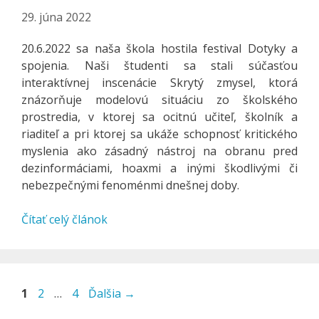
29. júna 2022
20.6.2022 sa naša škola hostila festival Dotyky a
spojenia. Naši študenti sa stali súčasťou
interaktívnej inscenácie Skrytý zmysel, ktorá
znázorňuje modelovú situáciu zo školského
prostredia, v ktorej sa ocitnú učiteľ, školník a
riaditeľ a pri ktorej sa ukáže schopnosť kritického
myslenia ako zásadný nástroj na obranu pred
dezinformáciami, hoaxmi a inými škodlivými či
nebezpečnými fenoménmi dnešnej doby.
Čítať celý článok
Stránka
Stránka
Stránka
1
2
…
4
Ďalšia
→