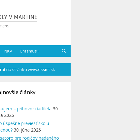
NKV
Erasmus+
rat na stránku www.essmt.sk
jnovšie články
kujem – príhovor riaditeľa
30.
na 2026
o úspešne previesť školu
enou?
30. júna 2026
satoro pre rodičov nadaného