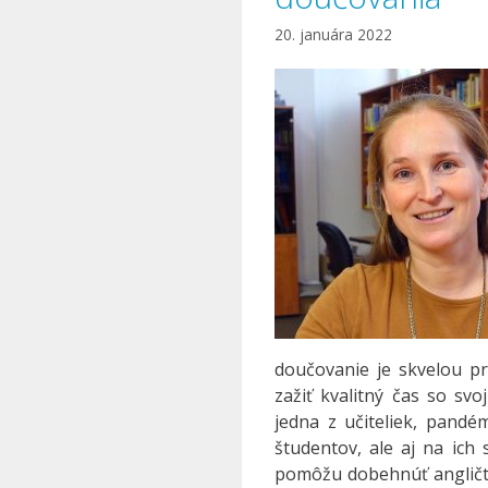
20. januára 2022
doučovanie je skvelou prí
zažiť kvalitný čas so sv
jedna z učiteliek, pandé
študentov, ale aj na ich s
pomôžu dobehnúť angličti