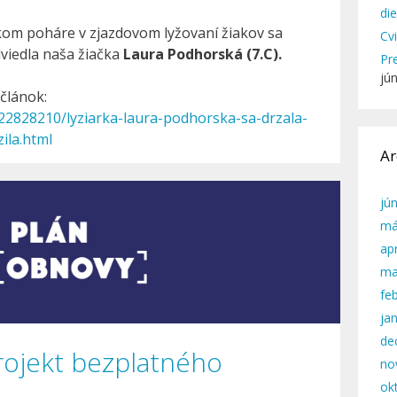
di
om poháre v zjazdovom lyžovaní žiakov sa
Cv
viedla naša žiačka
Laura Podhorská (7.C).
Pr
jú
 článok:
/22828210/lyziarka-laura-podhorska-sa-drzala-
zila.html
Ar
jú
má
apr
ma
fe
ja
de
rojekt bezplatného
no
ok