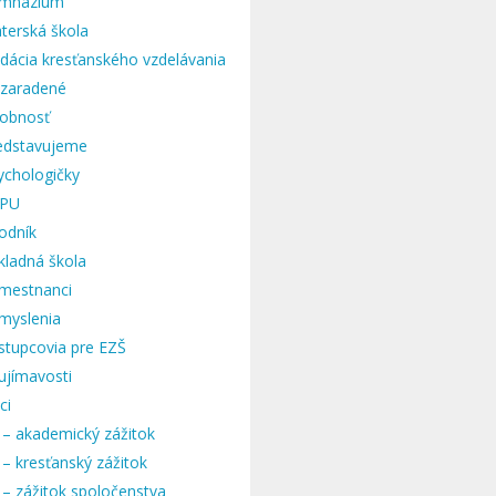
mnázium
terská škola
dácia kresťanského vzdelávania
zaradené
obnosť
edstavujeme
ychologičky
PU
odník
kladná škola
mestnanci
myslenia
stupcovia pre EZŠ
ujímavosti
ci
 – akademický zážitok
 – kresťanský zážitok
 – zážitok spoločenstva