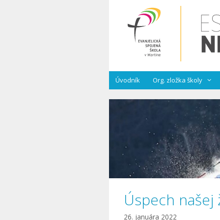
Preskočiť
na
obsah
Úvodník
Org. zložka školy
Úspech našej ži
26. januára 2022