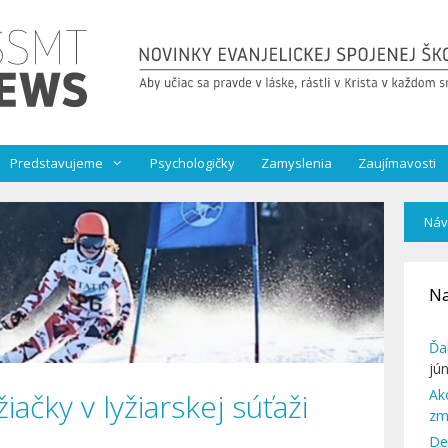
Predstavujeme
Psychologičky
Zamyslenia
Zaujímavosti
Náv
Na
Ďa
jú
Ak
ačky v lyžiarskej súťaži
zm
De