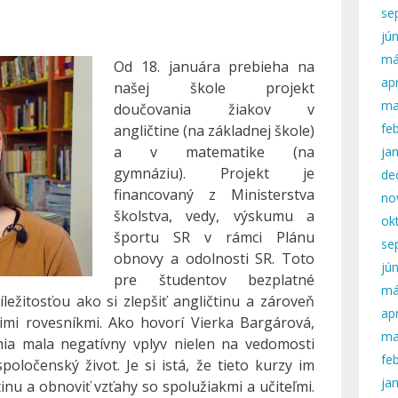
se
jú
má
Od 18. januára prebieha na
apr
našej škole projekt
ma
doučovania žiakov v
fe
angličtine (na základnej škole)
a v matematike (na
ja
gymnáziu). Projekt je
de
financovaný z Ministerstva
no
školstva, vedy, výskumu a
ok
športu SR v rámci Plánu
se
obnovy a odolnosti SR. Toto
jú
pre študentov bezplatné
má
ležitosťou ako si zlepšiť angličtinu a zároveň
apr
ojimi rovesníkmi. Ako hovorí Vierka Bargárová,
ma
mia mala negatívny vplyv nielen na vedomosti
fe
poločenský život. Je si istá, že tieto kurzy im
ja
nu a obnoviť vzťahy so spolužiakmi a učiteľmi.