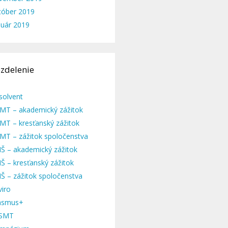
tóber 2019
nuár 2019
zdelenie
solvent
MT – akademický zážitok
MT – kresťanský zážitok
MT – zážitok spoločenstva
Š – akademický zážitok
Š – kresťanský zážitok
Š – zážitok spoločenstva
viro
asmus+
SMT