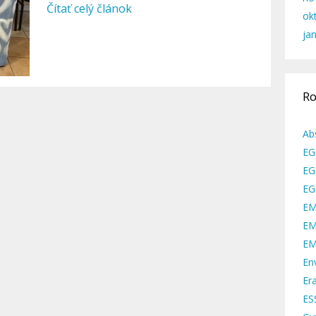
Čítať celý článok
ok
ja
Ro
Ab
EG
EG
EG
EM
EM
EM
En
Er
ES