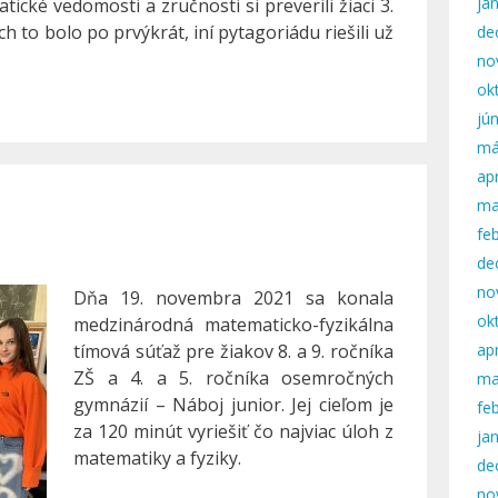
ja
ické vedomosti a zručnosti si preverili žiaci 3.
ch to bolo po prvýkrát, iní pytagoriádu riešili už
de
no
ok
jú
má
apr
ma
fe
de
no
Dňa 19. novembra 2021 sa konala
ok
medzinárodná matematicko-fyzikálna
apr
tímová súťaž pre žiakov 8. a 9. ročníka
ZŠ a 4. a 5. ročníka osemročných
ma
gymnázií – Náboj junior. Jej cieľom je
fe
za 120 minút vyriešiť čo najviac úloh z
ja
matematiky a fyziky.
de
no