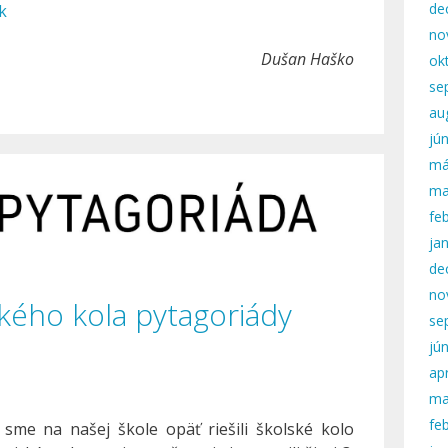
de
k
no
Dušan Haško
ok
se
au
jú
má
ma
fe
ja
de
no
kého kola pytagoriády
se
jú
apr
ma
fe
 sme na našej škole opäť riešili školské kolo