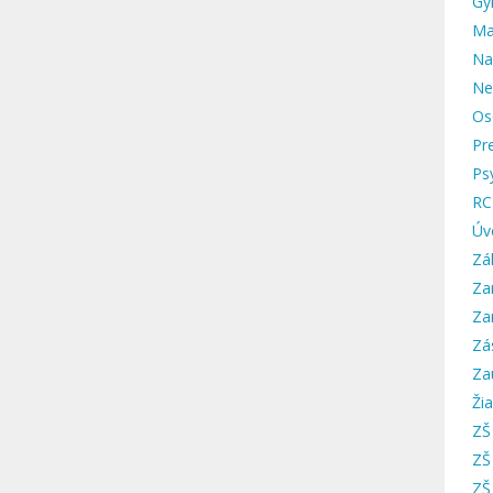
Gy
Ma
Na
Ne
Os
Pr
Ps
RC
Úv
Zá
Za
Za
Zá
Za
Žia
ZŠ
ZŠ
ZŠ