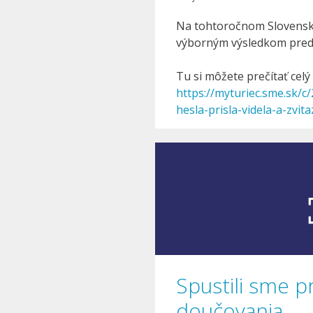
Na tohtoročnom Slovensk
výborným výsledkom pred
Tu si môžete prečítať celý
https://myturiec.sme.sk/c
hesla-prisla-videla-a-zvita
Spustili sme p
doučovania