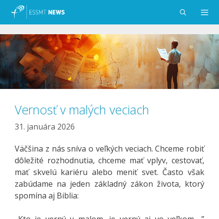
Preskočiť
na
obsah
Menu
Vernosť v malých veciach
31. januára 2026
Väčšina z nás sníva o veľkých veciach. Chceme robiť
dôležité rozhodnutia, chceme mať vplyv, cestovať,
mať skvelú kariéru alebo meniť svet. Často však
zabúdame na jeden základný zákon života, ktorý
spomína aj Biblia:
„Kto je verný v malom, je verný aj vo veľkom…,”