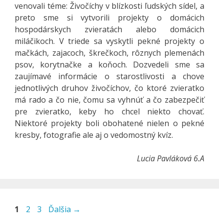
venovali téme: Živočíchy v blízkosti ľudských sídel, a
preto sme si vytvorili projekty o domácich
hospodárskych zvieratách alebo domácich
miláčikoch. V triede sa vyskytli pekné projekty o
mačkách, zajacoch, škrečkoch, rôznych plemenách
psov, korytnačke a koňoch. Dozvedeli sme sa
zaujímavé informácie o starostlivosti a chove
jednotlivých druhov živočíchov, čo ktoré zvieratko
má rado a čo nie, čomu sa vyhnúť a čo zabezpečiť
pre zvieratko, keby ho chcel niekto chovať.
Niektoré projekty boli obohatené nielen o pekné
kresby, fotografie ale aj o vedomostný kvíz.
Lucia Pavláková 6.A
Stránka
Stránka
Stránka
1
2
3
Ďalšia
→