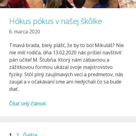
Hókus pókus v našej škôlke
6. marca 2020
Tmavá brada, biely plášť, že by to bol Mikuláš? Nie
nie milí rodiča, dňa 13.02.2020 nás prišiel navštíviť
pán učiteľ M. Štubňa. Ktorý nám zábavnou a
zážitkovou formou ukázal svoje majstrovstvo
fyziky. Stôl plný zaujímavých vecí a predmetov, nás
zaujal a v očakávaní sme ani nedýchali čo sa bude
diať.
Čítať celý článok
Stránka
Stránka
1
2
Ďalšia
→