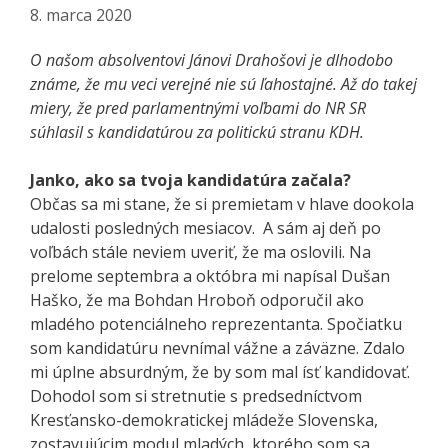
8. marca 2020
O našom absolventovi Jánovi Drahošovi je dlhodobo
známe, že mu veci verejné nie sú ľahostajné. Až do takej
miery, že pred parlamentnými voľbami do NR SR
súhlasil s kandidatúrou za politickú stranu KDH.
Janko, ako sa tvoja kandidatúra začala?
Občas sa mi stane, že si premietam v hlave dookola
udalosti posledných mesiacov. A sám aj deň po
voľbách stále neviem uveriť, že ma oslovili. Na
prelome septembra a októbra mi napísal Dušan
Haško, že ma Bohdan Hroboň odporučil ako
mladého potenciálneho reprezentanta. Spočiatku
som kandidatúru nevnímal vážne a záväzne. Zdalo
mi úplne absurdným, že by som mal ísť kandidovať.
Dohodol som si stretnutie s predsedníctvom
Kresťansko-demokratickej mládeže Slovenska,
zostavujúcim modul mladých, ktorého som sa