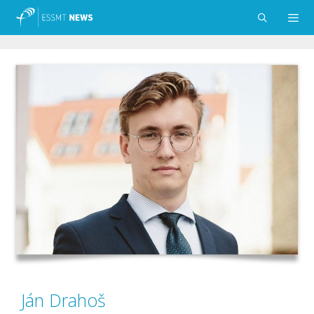
Preskočiť
na
obsah
Menu
Ján Drahoš