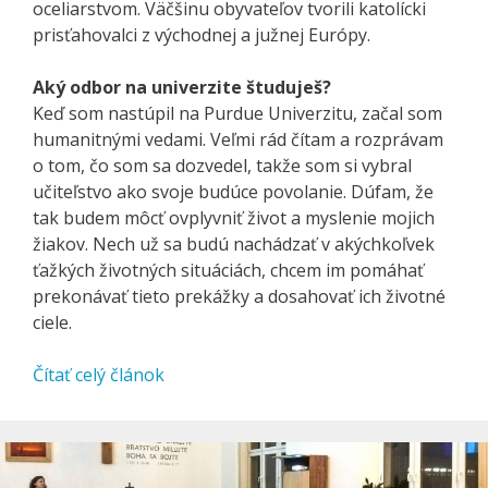
oceliarstvom. Väčšinu obyvateľov tvorili katolícki
prisťahovalci z východnej a južnej Európy.
Aký odbor na univerzite študuješ?
Keď som nastúpil na Purdue Univerzitu, začal som
humanitnými vedami. Veľmi rád čítam a rozprávam
o tom, čo som sa dozvedel, takže som si vybral
učiteľstvo ako svoje budúce povolanie. Dúfam, že
tak budem môcť ovplyvniť život a myslenie mojich
žiakov. Nech už sa budú nachádzať v akýchkoľvek
ťažkých životných situáciách, chcem im pomáhať
prekonávať tieto prekážky a dosahovať ich životné
ciele.
Čítať celý článok