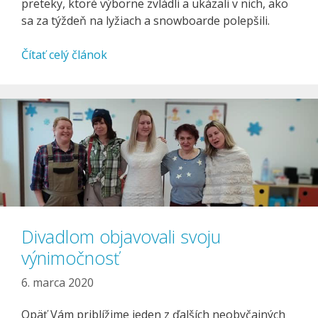
preteky, ktoré výborne zvládli a ukázali v nich, ako
sa za týždeň na lyžiach a snowboarde polepšili.
Čítať celý článok
Divadlom objavovali svoju
výnimočnosť
6. marca 2020
Opäť Vám priblížime jeden z ďalších neobyčajných