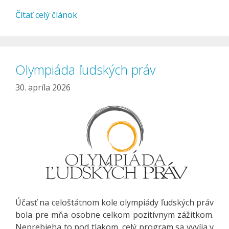
Čítať celý článok
Olympiáda ľudských práv
30. apríla 2026
Účasť na celoštátnom kole olympiády ľudských práv
bola pre mňa osobne celkom pozitívnym zážitkom.
Neprebieha to pod tlakom, celý program sa vyvíja v