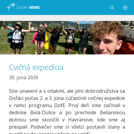
Preskočiť
na
obsah
Menu
Cvičná expedícia
30. júna 2026
Síce unavení a s otlakmi, ale plní dobrodružstva sa
Dofáci počas 2. a 3. júna zúčastnili cvičnej expedície
v rámci programu DofE. Prvý deň sme začínali v
dedinke Belá-Dulice a po prechode Belianskou
dolinou sme skončili v Havranove, kde sme aj
prespali. Podvečer sme si všetci postavili stany a
pustili sa do varenia večere na variči.