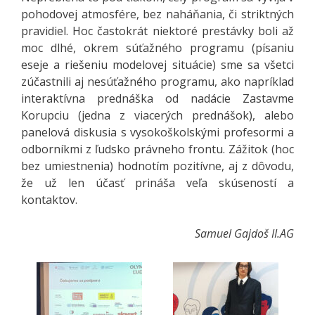
pohodovej atmosfére, bez naháňania, či striktných
pravidiel. Hoc častokrát niektoré prestávky boli až
moc dlhé, okrem súťažného programu (písaniu
eseje a riešeniu modelovej situácie) sme sa všetci
zúčastnili aj nesúťažného programu, ako napríklad
interaktívna prednáška od nadácie Zastavme
Korupciu (jedna z viacerých prednášok), alebo
panelová diskusia s vysokoškolskými profesormi a
odborníkmi z ľudsko právneho frontu. Zážitok (hoc
bez umiestnenia) hodnotím pozitívne, aj z dôvodu,
že už len účasť prináša veľa skúseností a
kontaktov.
Samuel Gajdoš II.AG