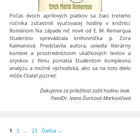
Počas dvoch aprílových piatkov sa žiaci tretieho
ročníka zúčastnili vyučovacej hodiny v knižnici.
Románom Na západe nič nové od E. M. Remarqua
študentov sprevádzala knihovníčka p. Zora
Kalmanová. Predstavila autora, uviedla literárny
kontext a prostredníctvom ukážkových textov a
úryvkov z filmu ponúkla študentom komplexnú
analýzu a možné východiská, ako sa na toto dielo
môže čitateľ pozrieť.
Ďakujeme za príležitosť zažiť hodinu inak.
PaedDr. Ivana Ďuricová Markovičová
Stránka
Stránka
Stránka
1
2
…
23
Ďalšia
→