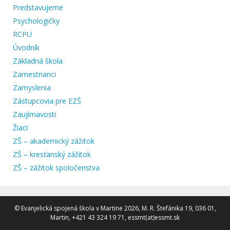
Predstavujeme
Psychologičky
RCPU
Úvodník
Základná škola
Zamestnanci
Zamyslenia
Zástupcovia pre EZŠ
Zaujímavosti
Žiaci
ZŠ – akademický zážitok
ZŠ – kresťanský zážitok
ZŠ – zážitok spoločenstva
© Evanjelická spojená škola v Martine 2026, M. R. Štefánika 19, 036 01,
Martin, +421 43 324 19 71, essmt(at)essmt.sk