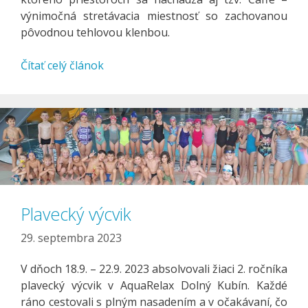
výnimočná stretávacia miestnosť so zachovanou
pôvodnou tehlovou klenbou.
Čítať celý článok
Plavecký výcvik
29. septembra 2023
V dňoch 18.9. – 22.9. 2023 absolvovali žiaci 2. ročníka
plavecký výcvik v AquaRelax Dolný Kubín. Každé
ráno cestovali s plným nasadením a v očakávaní, čo