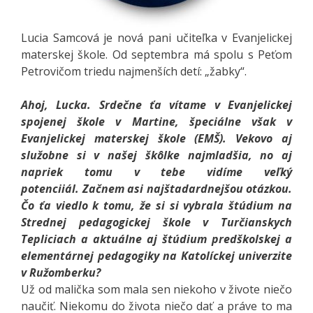
Lucia Samcová je nová pani učiteľka v Evanjelickej
materskej škole. Od septembra má spolu s Peťom
Petrovičom triedu najmenších detí: „žabky“.
Ahoj, Lucka. Srdečne ťa vítame v Evanjelickej
spojenej škole v Martine, špeciálne však v
Evanjelickej materskej škole (EMŠ). Vekovo aj
služobne si v našej škôlke najmladšia, no aj
napriek tomu v tebe vidíme veľký
potenciiál. Začnem asi najštadardnejšou otázkou.
Čo ťa viedlo k tomu, že si si vybrala štúdium na
Strednej pedagogickej škole v Turčianskych
Tepliciach a aktuálne aj štúdium predškolskej a
elementárnej pedagogiky na Katolíckej univerzite
v Ružomberku?
Už od malička som mala sen niekoho v živote niečo
naučiť. Niekomu do života niečo dať a práve to ma