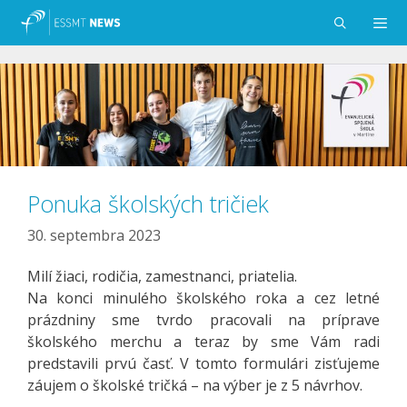
Preskočiť
na
obsah
Menu
Ponuka školských tričiek
30. septembra 2023
Milí žiaci, rodičia, zamestnanci, priatelia.
Na konci minulého školského roka a cez letné
prázdniny sme tvrdo pracovali na príprave
školského merchu a teraz by sme Vám radi
predstavili prvú časť. V tomto formulári zisťujeme
záujem o školské tričká – na výber je z 5 návrhov.