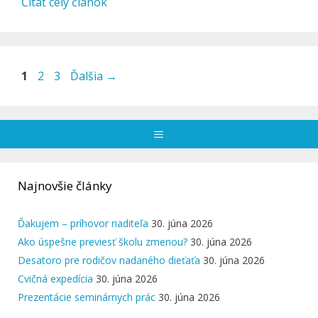
Čítať celý článok
Stránka
Stránka
Stránka
1
2
3
Ďalšia
→
Menu
Najnovšie články
Ďakujem – príhovor riaditeľa
30. júna 2026
Ako úspešne previesť školu zmenou?
30. júna 2026
Desatoro pre rodičov nadaného dieťaťa
30. júna 2026
Cvičná expedícia
30. júna 2026
Prezentácie seminárnych prác
30. júna 2026