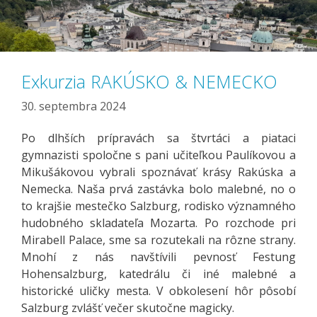
Exkurzia RAKÚSKO & NEMECKO
30. septembra 2024
Po dlhších prípravách sa štvrtáci a piataci
gymnazisti spoločne s pani učiteľkou Paulíkovou a
Mikušákovou vybrali spoznávať krásy Rakúska a
Nemecka. Naša prvá zastávka bolo malebné, no o
to krajšie mestečko Salzburg, rodisko významného
hudobného skladateľa Mozarta. Po rozchode pri
Mirabell Palace, sme sa rozutekali na rôzne strany.
Mnohí z nás navštívili pevnosť Festung
Hohensalzburg, katedrálu či iné malebné a
historické uličky mesta. V obkolesení hôr pôsobí
Salzburg zvlášť večer skutočne magicky.