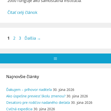
2000 funguje ako samostatná inštitúcia.
Čítať celý článok
Stránka
Stránka
Stránka
1
2
3
Ďalšia
→
Menu
Najnovšie články
Ďakujem – príhovor riaditeľa
30. júna 2026
Ako úspešne previesť školu zmenou?
30. júna 2026
Desatoro pre rodičov nadaného dieťaťa
30. júna 2026
Cvičná expedícia
30. júna 2026