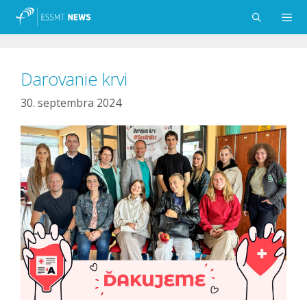
Preskočiť
na
obsah
Menu
Darovanie krvi
30. septembra 2024