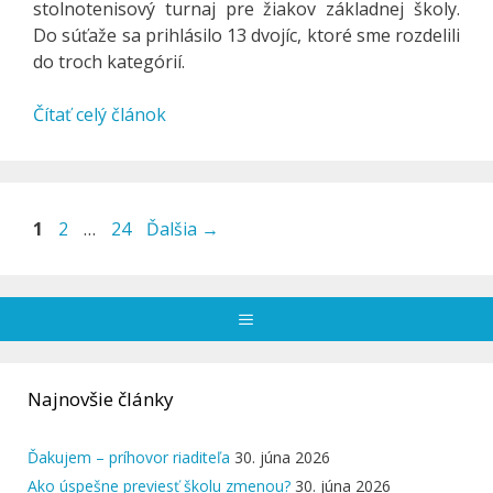
stolnotenisový turnaj pre žiakov základnej školy.
Do súťaže sa prihlásilo 13 dvojíc, ktoré sme rozdelili
do troch kategórií.
Čítať celý článok
Stránka
Stránka
Stránka
1
2
…
24
Ďalšia
→
Menu
Najnovšie články
Ďakujem – príhovor riaditeľa
30. júna 2026
Ako úspešne previesť školu zmenou?
30. júna 2026