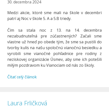
30. decembra 2024
Medzi akcie, ktoré sme mali na škole v decembri
patrí aj Noc v škole 5. A a 5.B triedy.
Čím sa stala noc z 13. na 14. decembra
nezabudnuteľná pre zúčastnených? Začali sme
vlastne už hneď po obede tým, že sme sa pustili do
tvorby kulís na našu spoločnú vianočnú besiedku a
vyrobili sme vianočné pohľadnice pre rodiny z
neziskovej organizácie Úsmev, aby sme ich potešili
milým pozdravom ku Vianociam od nás zo školy.
Čítať celý článok
Laura Frličková