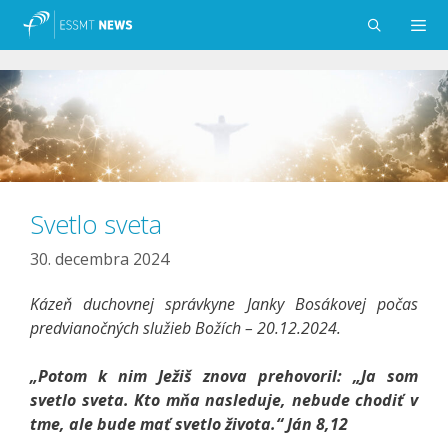
Preskočiť
na
obsah
Menu
Svetlo sveta
30. decembra 2024
Kázeň duchovnej správkyne Janky Bosákovej počas
predvianočných služieb Božích – 20.12.2024.
„Potom k nim Ježiš znova prehovoril: „Ja som
svetlo sveta. Kto mňa nasleduje, nebude chodiť v
tme, ale bude mať svetlo života.“ Ján 8,12