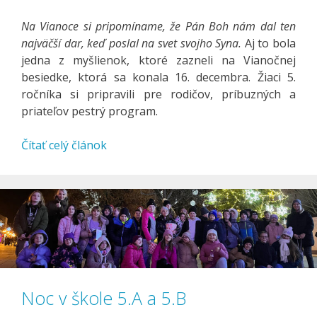
Na Vianoce si pripomíname, že Pán Boh nám dal ten
najväčší dar, keď poslal na svet svojho Syna.
Aj to bola
jedna z myšlienok, ktoré zazneli na Vianočnej
besiedke, ktorá sa konala 16. decembra. Žiaci 5.
ročníka si pripravili pre rodičov, príbuzných a
priateľov pestrý program.
Čítať celý článok
Noc v škole 5.A a 5.B