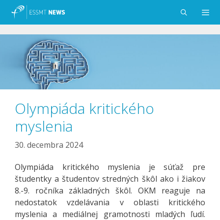
Preskočiť
na
obsah
Menu
Olympiáda kritického
myslenia
30. decembra 2024
Olympiáda kritického myslenia je súťaž pre
študentky a študentov stredných škôl ako i žiakov
8.-9. ročníka základných škôl. OKM reaguje na
nedostatok vzdelávania v oblasti kritického
myslenia a mediálnej gramotnosti mladých ľudí.