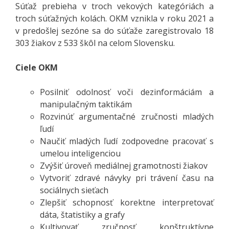
Súťaž prebieha v troch vekových kategóriách a
troch súťažných kolách. OKM vznikla v roku 2021 a
v predošlej sezóne sa do súťaže zaregistrovalo 18
303 žiakov z 533 škôl na celom Slovensku.
Ciele OKM
Posilniť odolnosť voči dezinformáciám a
manipulačným taktikám
Rozvinúť argumentačné zručnosti mladých
ľudí
Naučiť mladých ľudí zodpovedne pracovať s
umelou inteligenciou
Zvýšiť úroveň mediálnej gramotnosti žiakov
Vytvoriť zdravé návyky pri trávení času na
sociálnych sieťach
Zlepšiť schopnosť korektne interpretovať
dáta, štatistiky a grafy
Kultivovať zručnosť konštruktívne