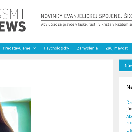
Predstavujeme
Psychologičky
Zamyslenia
Zaujímavosti
Náv
Na
Ďa
jú
Ak
zm
De