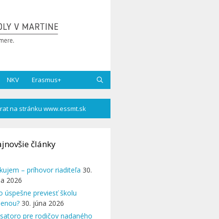
NKV
Erasmus+
rat na stránku www.essmt.sk
jnovšie články
kujem – príhovor riaditeľa
30.
na 2026
o úspešne previesť školu
enou?
30. júna 2026
satoro pre rodičov nadaného