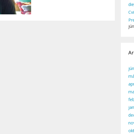
di
Cv
Pr
jú
Ar
jú
má
apr
ma
fe
ja
de
no
ok