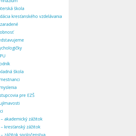
mnázium
terská škola
dácia kresťanského vzdelávania
zaradené
obnosť
edstavujeme
ychologičky
PU
odník
kladná škola
mestnanci
myslenia
stupcovia pre EZŠ
ujímavosti
ci
 – akademický zážitok
 – kresťanský zážitok
 – zážitok spoločenstva