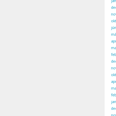
ja
de
no
ok
jú
má
apr
ma
fe
de
no
ok
apr
ma
fe
ja
de
no