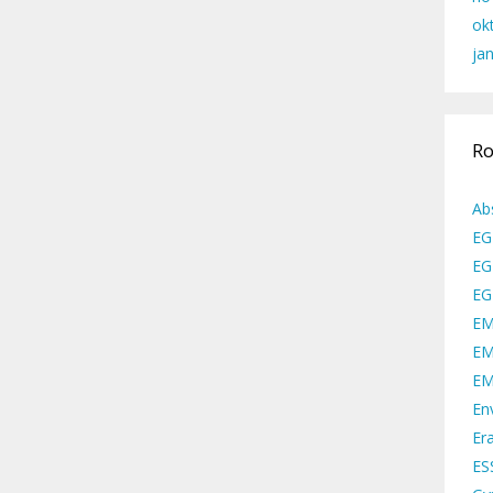
ok
ja
Ro
Ab
EG
EG
EG
EM
EM
EM
En
Er
ES