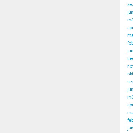
se
jú
má
apr
ma
fe
ja
de
no
ok
se
jú
má
apr
ma
fe
ja