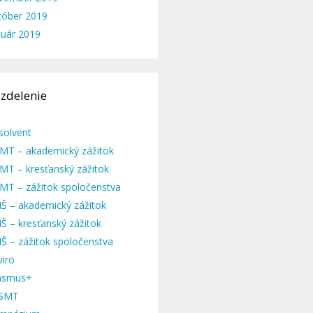
tóber 2019
nuár 2019
zdelenie
solvent
MT – akademický zážitok
MT – kresťanský zážitok
MT – zážitok spoločenstva
Š – akademický zážitok
Š – kresťanský zážitok
Š – zážitok spoločenstva
viro
asmus+
SMT