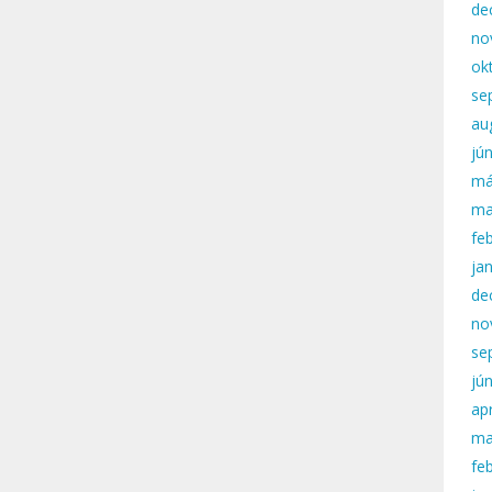
de
no
ok
se
au
jú
má
ma
fe
ja
de
no
se
jú
apr
ma
fe