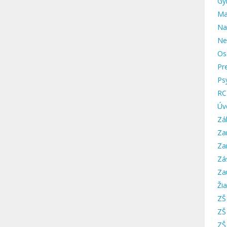
Gy
Ma
Na
Ne
Os
Pr
Ps
RC
Úv
Zá
Za
Za
Zá
Za
Žia
ZŠ
ZŠ
ZŠ