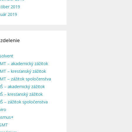
tóber 2019
nuár 2019
zdelenie
solvent
MT – akademický zážitok
MT – kresťanský zážitok
MT – zážitok spoločenstva
Š – akademický zážitok
Š – kresťanský zážitok
Š – zážitok spoločenstva
viro
asmus+
SMT