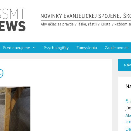
Predstavujeme
Psychologičky
Zamyslenia
Zaujímavosti
Náv
9
Na
Ďa
jú
Ak
zm
De