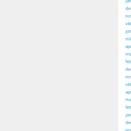
ja
de
no
ok
jú
má
apr
ma
fe
de
no
ok
apr
ma
fe
ja
de
no