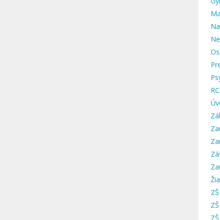
Gy
Ma
Na
Ne
Os
Pr
Ps
RC
Úv
Zá
Za
Za
Zá
Za
Žia
ZŠ
ZŠ
ZŠ