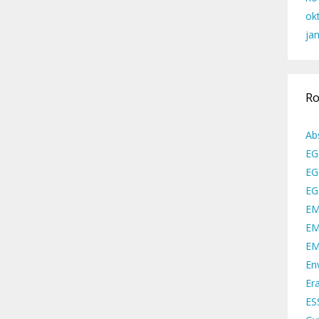
ok
ja
Ro
Ab
EG
EG
EG
EM
EM
EM
En
Er
ES