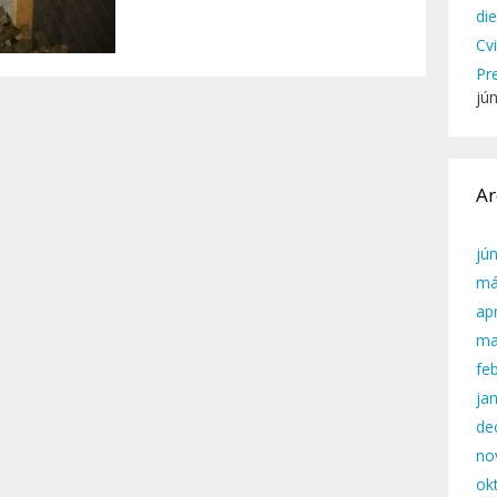
di
Cv
Pr
jú
Ar
jú
má
apr
ma
fe
ja
de
no
ok