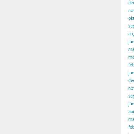
de
no
ok
se
au
jú
má
ma
fe
ja
de
no
se
jú
apr
ma
fe