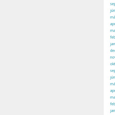
se
jú
má
apr
ma
fe
ja
de
no
ok
se
jú
má
apr
ma
fe
ja