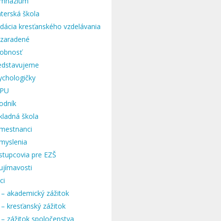
mnázium
terská škola
dácia kresťanského vzdelávania
zaradené
obnosť
edstavujeme
ychologičky
PU
odník
kladná škola
mestnanci
myslenia
stupcovia pre EZŠ
ujímavosti
ci
 – akademický zážitok
 – kresťanský zážitok
 – zážitok spoločenstva