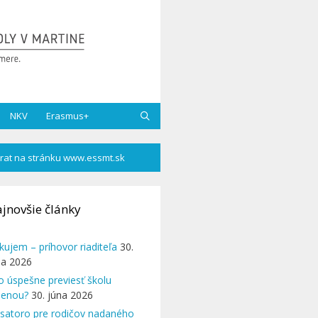
NKV
Erasmus+
rat na stránku www.essmt.sk
jnovšie články
kujem – príhovor riaditeľa
30.
na 2026
o úspešne previesť školu
enou?
30. júna 2026
satoro pre rodičov nadaného