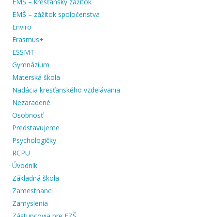
EMŠ – kresťanský zážitok
EMŠ – zážitok spoločenstva
Enviro
Erasmus+
ESSMT
Gymnázium
Materská škola
Nadácia kresťanského vzdelávania
Nezaradené
Osobnosť
Predstavujeme
Psychologičky
RCPU
Úvodník
Základná škola
Zamestnanci
Zamyslenia
Zástupcovia pre EZŠ