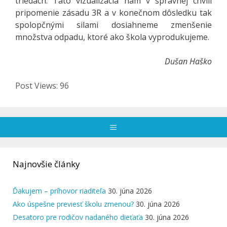
triedach. Táto vizualizácia nám v správnej chvíli
pripomenie zásadu 3R a v konečnom dôsledku tak
spolopčnými silami dosiahneme zmenšenie
množstva odpadu, ktoré ako škola vyprodukujeme.
Dušan Haško
Post Views:
96
Menu
Najnovšie články
Ďakujem – príhovor riaditeľa
30. júna 2026
Ako úspešne previesť školu zmenou?
30. júna 2026
Desatoro pre rodičov nadaného dieťaťa
30. júna 2026