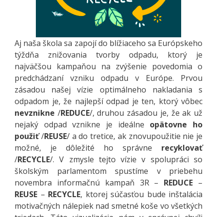
Aj naša škola sa zapojí do blížiaceho sa Európskeho
týždňa znižovania tvorby odpadu, ktorý je
najväčšou kampaňou na zvýšenie povedomia o
predchádzaní vzniku odpadu v Európe. Prvou
zásadou našej vízie optimálneho nakladania s
odpadom je, že najlepší odpad je ten, ktorý vôbec
nevznikne
/
REDUCE
/, druhou zásadou je, že ak už
nejaký odpad vznikne je ideálne
opätovne ho
použiť
/
REUSE
/ a do tretice, ak znovupoužitie nie je
možné, je dôležité ho správne
recyklovať
/
RECYCLE
/. V zmysle tejto vízie v spolupráci so
školským parlamentom spustíme v priebehu
novembra informačnú kampaň 3R –
REDUCE
–
REUSE
–
RECYCLE
, ktorej súčasťou bude inštalácia
motivačných nálepiek nad smetné koše vo všetkých