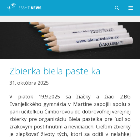
Preskočiť
na
obsah
Menu
Zbierka biela pastelka
31. októbra 2025
V piatok 19.9.2025 sa žiačky a žiaci 2.BG
Evanjelického gymnázia v Martine zapojili spolu s
pani učiteľkou Čimborovou do dobrovoľnej verejnej
zbierky pre organizáciu Biela pastelka pre ľudí so
zrakovým postihnutím a nevidiacich.
Cieľom zbierky
je zlepšovať životy tých, ktorí sa ocitli v neľahkej