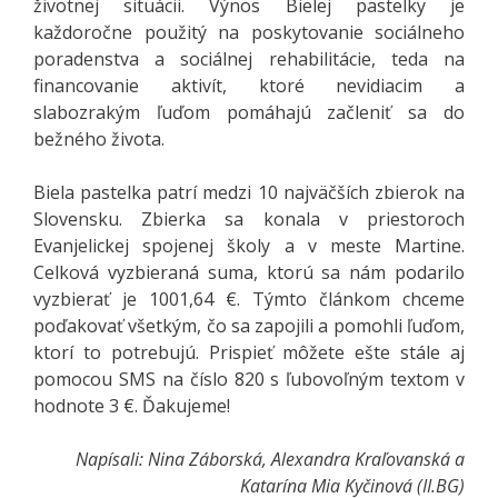
životnej situácii. Výnos Bielej pastelky je
každoročne použitý na poskytovanie sociálneho
poradenstva a sociálnej rehabilitácie, teda na
financovanie aktivít, ktoré nevidiacim a
slabozrakým ľuďom pomáhajú začleniť sa do
bežného života.
Biela pastelka patrí medzi 10 najväčších zbierok na
Slovensku. Zbierka sa konala v priestoroch
Evanjelickej spojenej školy a v meste Martine.
Celková vyzbieraná suma, ktorú sa nám podarilo
vyzbierať je 1001,64 €. Týmto článkom chceme
poďakovať všetkým, čo sa zapojili a pomohli ľuďom,
ktorí to potrebujú. Prispieť môžete ešte stále aj
pomocou SMS na číslo 820 s ľubovoľným textom v
hodnote 3 €. Ďakujeme!
Napísali: Nina Záborská, Alexandra Kraľovanská a
Katarína Mia Kyčinová (II.BG)