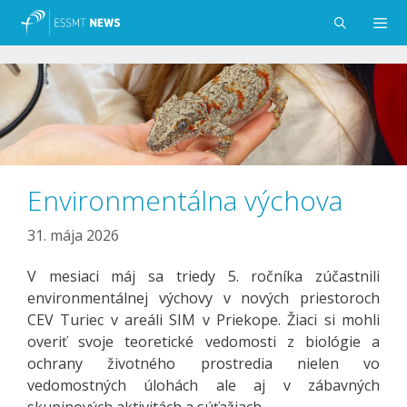
Preskočiť
na
obsah
Menu
Environmentálna výchova
31. mája 2026
V mesiaci máj sa triedy 5. ročníka zúčastnili
environmentálnej výchovy v nových priestoroch
CEV Turiec v areáli SIM v Priekope. Žiaci si mohli
overiť svoje teoretické vedomosti z biológie a
ochrany životného prostredia nielen vo
vedomostných úlohách ale aj v zábavných
skupinových aktivitách a súťažiach.