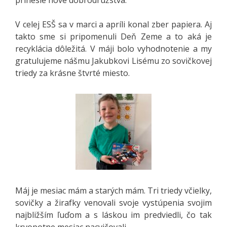
V celej ESŠ sa v marci a apríli konal zber papiera. Aj
takto sme si pripomenuli Deň Zeme a to aká je
recyklácia dôležitá. V máji bolo vyhodnotenie a my
gratulujeme nášmu Jakubkovi Lisému zo sovičkovej
triedy za krásne štvrté miesto.
Máj je mesiac mám a starých mám. Tri triedy včielky,
sovičky a žirafky venovali svoje vystúpenia svojim
najbližším ľuďom a s láskou im predviedli, čo tak
krvopotne mesiac nacvičovali.