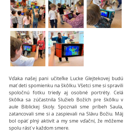
Vďaka našej pani učiteľke Lucke Glejtekovej budú
mať deti spomienku na škôlku. Všetci sme si spravili
spoločnú fotku triedy aj osobné portréty. Celá
škôlka sa zúčastnila Služieb Božích pre škôlku v
aule Biblickej školy. Spoznali sme príbeh Saula,
zatancovali sme si a zaspievali na Slávu Božiu. Máj
bol opäť plný aktivít a my sme vďační, že môžeme
spolu rásť v každom smere.