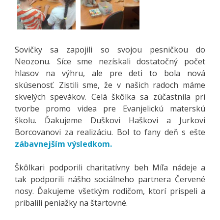
Sovičky sa zapojili so svojou pesničkou do
Neozonu. Síce sme nezískali dostatočný počet
hlasov na výhru, ale pre deti to bola nová
skúsenosť. Zistili sme, že v našich radoch máme
skvelých spevákov. Celá škôlka sa zúčastnila pri
tvorbe promo videa pre Evanjelickú materskú
školu. Ďakujeme Duškovi Haškovi a Jurkovi
Borcovanovi za realizáciu. Bol to fany deň s ešte
zábavnejším výsledkom.
Škôlkari podporili charitatívny beh Míľa nádeje a
tak podporili nášho sociálneho partnera Červené
nosy. Ďakujeme všetkým rodičom, ktorí prispeli a
pribalili peniažky na štartovné.