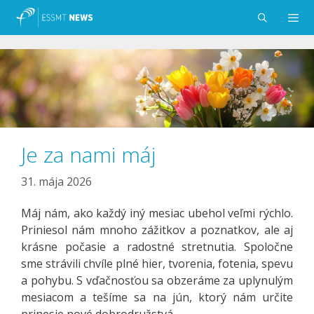
Preskočiť
na
obsah
Menu
Je za nami máj
31. mája 2026
Máj nám, ako každý iný mesiac ubehol veľmi rýchlo.
Priniesol nám mnoho zážitkov a poznatkov, ale aj
krásne počasie a radostné stretnutia. Spoločne
sme strávili chvíle plné hier, tvorenia, fotenia, spevu
a pohybu. S vďačnosťou sa obzeráme za uplynulým
mesiacom a tešíme sa na jún, ktorý nám určite
prinesie nové dobrodružstvá.