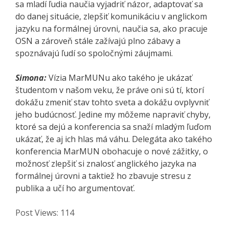
sa mladí ľudia naučia vyjadriť názor, adaptovať sa
do danej situácie, zlepšiť komunikáciu v anglickom
jazyku na formálnej úrovni, naučia sa, ako pracuje
OSN a zároveň stále zažívajú plno zábavy a
spoznávajú ľudí so spoločnými záujmami.
Simona:
Vízia MarMUNu ako takého je ukázať
študentom v našom veku, že práve oni sú tí, ktorí
dokážu zmeniť stav tohto sveta a dokážu ovplyvniť
jeho budúcnosť. Jedine my môžeme napraviť chyby,
ktoré sa dejú a konferencia sa snaží mladým ľuďom
ukázať, že aj ich hlas má váhu. Delegáta ako takého
konferencia MarMUN obohacuje o nové zážitky, o
možnosť zlepšiť si znalosť anglického jazyka na
formálnej úrovni a taktiež ho zbavuje stresu z
publika a učí ho argumentovať.
Post Views:
114