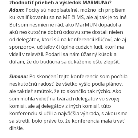
zhodnotiť priebeh a výsledok MARMUNu?
Adam:
Pocity sú neopísateľné, možno ich pripíšem
ku kvalifikovaniu sa na ME či MS, ale aj tak je to iné.
Bol som nesmierne rád, ako MarMUN dopadol a
akú neskutočne dobrú odozvu sme dostali nielen
od delegátov, ktorí sú na konferencii kľúčoví, ale aj
sponzorov, učiteľov či úplne cudzích ľudí, ktorí ma
videli v televízii. Podaril sa nám úžasný kúsok a
dúfam, že do budúcna sa dokážeme ešte zlepšiť.
Simona:
Po skončení tejto konferencie som pocítila
neskutočnú radosť, že všetko vyšlo podľa plánov,
ale taktiež smútok, že to skončilo tak rýchlo. Ako
som mohla vidieť na tvárach delegátov vo svojej
komisii, ale aj delegátov z iných komisií, túto
konferenciu si užili a najväčšia výhrada, s akou sme
sa stretli, bolo práve to, že konferencia mala trvať
dlhšie.