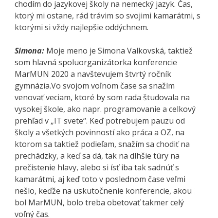
chodím do jazykovej školy na nemecký jazyk. Čas,
ktorý mi ostane, rád trávim so svojimi kamarátmi, s
ktorými si vždy najlepšie oddýchnem.
Simona:
Moje meno je Simona Valkovská, taktiež
som hlavná spoluorganizátorka konferencie
MarMUN 2020 a navštevujem štvrtý ročník
gymnázia.Vo svojom voľnom čase sa snažím
venovať veciam, ktoré by som rada študovala na
vysokej škole, ako napr. programovanie a celkový
prehľad v „IT svete“. Keď potrebujem pauzu od
školy a všetkých povinností ako práca a OZ, na
ktorom sa taktiež podieľam, snažím sa chodiť na
prechádzky, a keď sa dá, tak na dlhšie túry na
prečistenie hlavy, alebo si ísť iba tak sadnúť s
kamarátmi, aj keď toto v poslednom čase veľmi
nešlo, keďže na uskutočnenie konferencie, akou
bol MarMUN, bolo treba obetovať takmer celý
voľný čas.