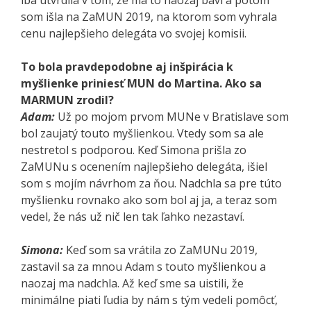
som išla na ZaMUN 2019, na ktorom som vyhrala
cenu najlepšieho delegáta vo svojej komisii.
To bola pravdepodobne aj inšpirácia k
myšlienke priniesť MUN do Martina. Ako sa
MARMUN zrodil?
Adam:
Už po mojom prvom MUNe v Bratislave som
bol zaujatý touto myšlienkou. Vtedy som sa ale
nestretol s podporou. Keď Simona prišla zo
ZaMUNu s ocenením najlepšieho delegáta, išiel
som s mojím návrhom za ňou. Nadchla sa pre túto
myšlienku rovnako ako som bol aj ja, a teraz som
vedel, že nás už nič len tak ľahko nezastaví.
Simona:
Keď som sa vrátila zo ZaMUNu 2019,
zastavil sa za mnou Adam s touto myšlienkou a
naozaj ma nadchla. Až keď sme sa uistili, že
minimálne piati ľudia by nám s tým vedeli pomôcť,