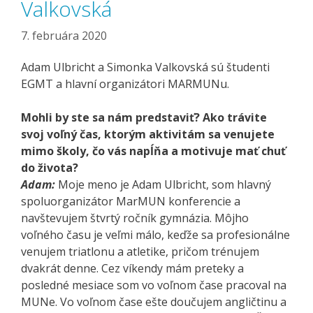
Valkovská
7. februára 2020
Adam Ulbricht a Simonka Valkovská sú študenti
EGMT a hlavní organizátori MARMUNu.
Mohli by ste sa nám predstaviť? Ako trávite
svoj voľný čas, ktorým aktivitám sa venujete
mimo školy, čo vás napĺňa a motivuje mať chuť
do života?
Adam:
Moje meno je Adam Ulbricht, som hlavný
spoluorganizátor MarMUN konferencie a
navštevujem štvrtý ročník gymnázia. Môjho
voľného času je veľmi málo, keďže sa profesionálne
venujem triatlonu a atletike, pričom trénujem
dvakrát denne. Cez víkendy mám preteky a
posledné mesiace som vo voľnom čase pracoval na
MUNe. Vo voľnom čase ešte doučujem angličtinu a