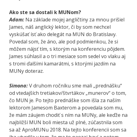
Ako ste sa dostali k MUNom?
Adam:
Na základe mojej angličtiny za mnou prišiel
James, náš anglický lektor, či by som nechcel
vyskúšať ísť ako delegát na MUN do Bratislavy.
Povedal som, že áno, ale pod podmienkou, že si
môžem nájsť tím, s ktorým na konferenciu pôjdem.
James súhlasil a o tri mesiace som sedel vo vlaku aj
s tromi ďalšími kamarátmi, s ktorými jazdím na
MUNy doteraz.
Simona:
V druhom ročníku sme mali „prednášku“
od vtedajších tretiakov/štvrtákov „munerov“ o tom,
čo MUN je. Po tejto prednáške som išla za naším
lektorom Jamesom Baxterom a povedala som mu,
že mám záujem chodiť s ním na MUNy, ale keďže na
najbližší MUN boli miesta už plné, zúčastnila som
sa až AproMUNu 2018. Na tejto konferencii som sa
iba utvrdila v tom, že ma to naozaj baví a potom