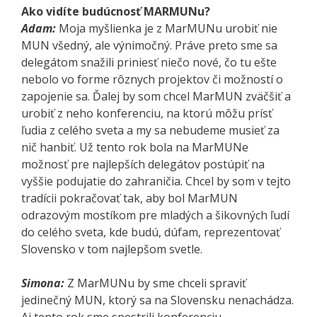
Ako vidíte budúcnosť MARMUNu?
Adam:
Moja myšlienka je z MarMUNu urobiť nie
MUN všedný, ale výnimočný. Práve preto sme sa
delegátom snažili priniesť niečo nové, čo tu ešte
nebolo vo forme rôznych projektov či možností o
zapojenie sa. Ďalej by som chcel MarMUN zväčšiť a
urobiť z neho konferenciu, na ktorú môžu prísť
ľudia z celého sveta a my sa nebudeme musieť za
nič hanbiť. Už tento rok bola na MarMUNe
možnosť pre najlepších delegátov postúpiť na
vyššie podujatie do zahraničia. Chcel by som v tejto
tradícii pokračovať tak, aby bol MarMUN
odrazovým mostíkom pre mladých a šikovných ľudí
do celého sveta, kde budú, dúfam, reprezentovať
Slovensko v tom najlepšom svetle.
Simona:
Z MarMUNu by sme chceli spraviť
jedinečný MUN, ktorý sa na Slovensku nenachádza.
Aj tento rok sme spestrili konferenciu