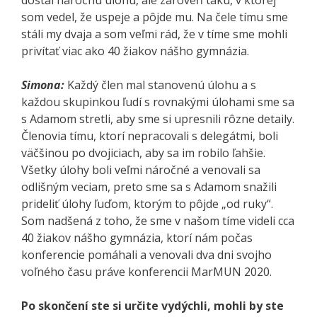
som vedel, že uspeje a pôjde mu. Na čele tímu sme
stáli my dvaja a som veľmi rád, že v tíme sme mohli
privítať viac ako 40 žiakov nášho gymnázia.
Simona:
Každý člen mal stanovenú úlohu a s
každou skupinkou ľudí s rovnakými úlohami sme sa
s Adamom stretli, aby sme si upresnili rôzne detaily.
Členovia tímu, ktorí nepracovali s delegátmi, boli
väčšinou po dvojiciach, aby sa im robilo ľahšie.
Všetky úlohy boli veľmi náročné a venovali sa
odlišným veciam, preto sme sa s Adamom snažili
prideliť úlohy ľuďom, ktorým to pôjde „od ruky“.
Som nadšená z toho, že sme v našom tíme videli cca
40 žiakov nášho gymnázia, ktorí nám počas
konferencie pomáhali a venovali dva dni svojho
voľného času práve konferencii MarMUN 2020.
Po skončení ste si určite vydýchli, mohli by ste