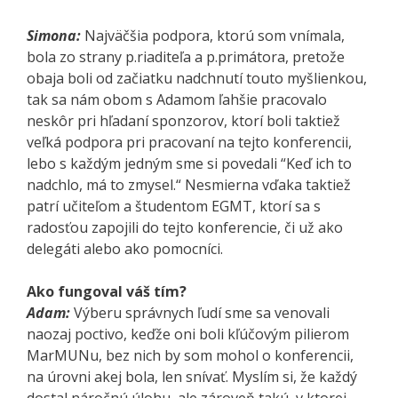
Simona:
Najväčšia podpora, ktorú som vnímala,
bola zo strany p.riaditeľa a p.primátora, pretože
obaja boli od začiatku nadchnutí touto myšlienkou,
tak sa nám obom s Adamom ľahšie pracovalo
neskôr pri hľadaní sponzorov, ktorí boli taktiež
veľká podpora pri pracovaní na tejto konferencii,
lebo s každým jedným sme si povedali “Keď ich to
nadchlo, má to zmysel.“ Nesmierna vďaka taktiež
patrí učiteľom a študentom EGMT, ktorí sa s
radosťou zapojili do tejto konferencie, či už ako
delegáti alebo ako pomocníci.
Ako fungoval váš tím?
Adam:
Výberu správnych ľudí sme sa venovali
naozaj poctivo, keďže oni boli kľúčovým pilierom
MarMUNu, bez nich by som mohol o konferencii,
na úrovni akej bola, len snívať. Myslím si, že každý
dostal náročnú úlohu, ale zároveň takú, v ktorej