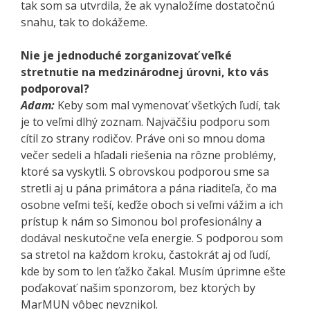
tak som sa utvrdila, že ak vynaložíme dostatočnú
snahu, tak to dokážeme.
Nie je jednoduché zorganizovať veľké
stretnutie na medzinárodnej úrovni, kto vás
podporoval?
Adam:
Keby som mal vymenovať všetkých ľudí, tak
je to veľmi dlhý zoznam. Najväčšiu podporu som
cítil zo strany rodičov. Práve oni so mnou doma
večer sedeli a hľadali riešenia na rôzne problémy,
ktoré sa vyskytli. S obrovskou podporou sme sa
stretli aj u pána primátora a pána riaditeľa, čo ma
osobne veľmi teší, keďže oboch si veľmi vážim a ich
prístup k nám so Simonou bol profesionálny a
dodával neskutočne veľa energie. S podporou som
sa stretol na každom kroku, častokrát aj od ľudí,
kde by som to len ťažko čakal. Musím úprimne ešte
poďakovať našim sponzorom, bez ktorých by
MarMUN vôbec nevznikol.