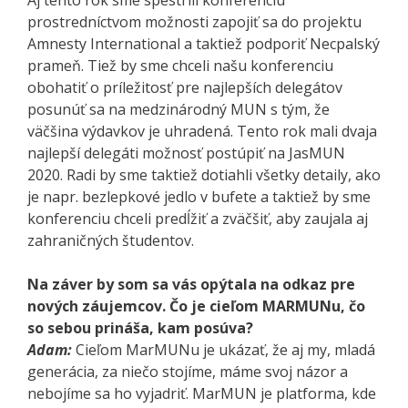
prostredníctvom možnosti zapojiť sa do projektu
Amnesty International a taktiež podporiť Necpalský
prameň. Tiež by sme chceli našu konferenciu
obohatiť o príležitosť pre najlepších delegátov
posunúť sa na medzinárodný MUN s tým, že
väčšina výdavkov je uhradená. Tento rok mali dvaja
najlepší delegáti možnosť postúpiť na JasMUN
2020. Radi by sme taktiež dotiahli všetky detaily, ako
je napr. bezlepkové jedlo v bufete a taktiež by sme
konferenciu chceli predĺžiť a zväčšiť, aby zaujala aj
zahraničných študentov.
Na záver by som sa vás opýtala na odkaz pre
nových záujemcov. Čo je cieľom MARMUNu, čo
so sebou prináša, kam posúva?
Adam:
Cieľom MarMUNu je ukázať, že aj my, mladá
generácia, za niečo stojíme, máme svoj názor a
nebojíme sa ho vyjadriť. MarMUN je platforma, kde