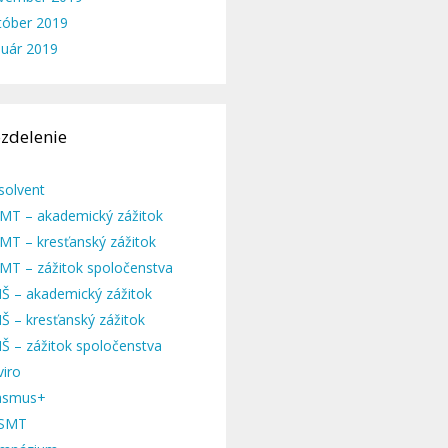
tóber 2019
nuár 2019
zdelenie
solvent
MT – akademický zážitok
MT – kresťanský zážitok
MT – zážitok spoločenstva
Š – akademický zážitok
Š – kresťanský zážitok
Š – zážitok spoločenstva
viro
asmus+
SMT