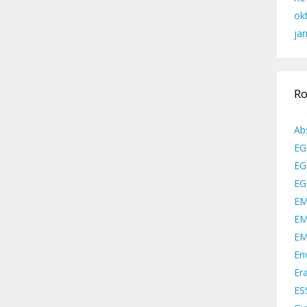
ok
ja
Ro
Ab
EG
EG
EG
EM
EM
EM
En
Er
ES