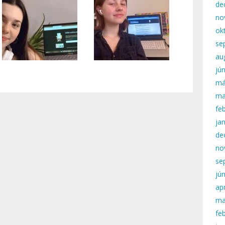
de
no
ok
se
au
jú
má
ma
fe
ja
de
no
se
jú
apr
ma
fe