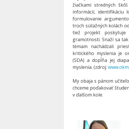
žiačkami stredných škôl
informácií, identifikáciu 
formulovanie argumento
troch súťažných kolách o
tiež projekt poskytuje
gramotnosti. Snaží sa tak 
témam nachádzali pries
kritického myslenia je 
(SDA) a dopĺňa jej diapa
myslenia. (zdroj:
www.okm
My obaja s pánom učiteľ
chceme poďakovať študent
v ďalšom kole.