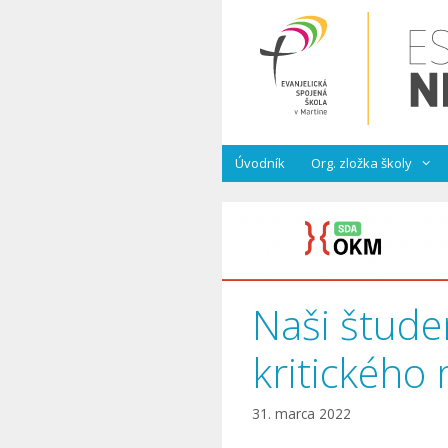
Preskočiť
na
obsah
Úvodník
Org. zložka školy
Naši štude
kritického
31. marca 2022