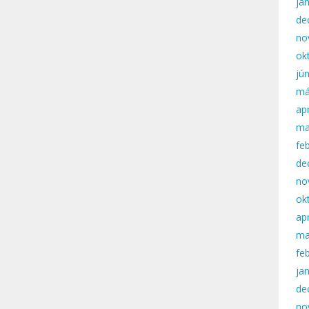
ja
de
no
ok
jú
má
apr
ma
fe
de
no
ok
apr
ma
fe
ja
de
no