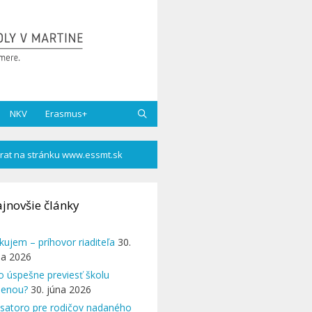
NKV
Erasmus+
rat na stránku www.essmt.sk
jnovšie články
kujem – príhovor riaditeľa
30.
na 2026
o úspešne previesť školu
enou?
30. júna 2026
satoro pre rodičov nadaného