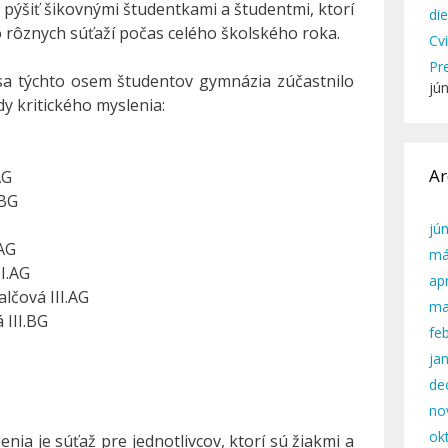
ýšiť šikovnými študentkami a študentmi, ktorí
di
 rôznych súťaží počas celého školského roka.
Cv
Pr
sa týchto osem študentov gymnázia zúčastnilo
jú
y kritického myslenia:
Ar
AG
.BG
jú
.AG
má
II.AG
apr
lčová III.AG
ma
 III.BG
fe
ja
de
no
ok
nia je súťaž pre jednotlivcov, ktorí sú žiakmi a