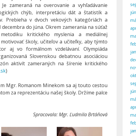
se
. Je zameraná na overovanie a vyhľadávanie
logických chýb, interpretáciu dát a štatistík a
jú
v. Prebieha v dvoch vekových kategóriách a
má
d decembra do júna. Okrem zamerania na súťaž
apr
 metodiku kritického myslenia a mediálnej
ma
motivovať školy, učiteľov a učiteľky, aby týmto
fe
tor aj vo formálnom vzdelávaní. Olympiáda
ja
organizovaná Slovenskou debatnou asociáciou
de
zón aktivít zameraných na šírenie kritického
no
.sk
)
ok
se
om Mgr. Romanom Minekom sa aj touto cestou
jú
om za reprezentáciu našej školy. Držíme palce
má
apr
Spracovala: Mgr. Ľudmila Brtáňová
ma
fe
ja