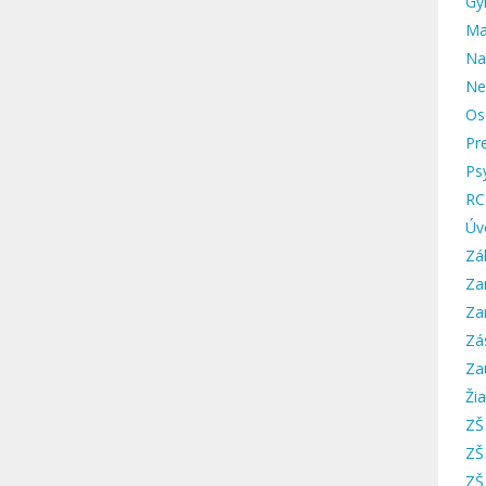
Gy
Ma
Na
Ne
Os
Pr
Ps
RC
Úv
Zá
Za
Za
Zá
Za
Žia
ZŠ
ZŠ
ZŠ