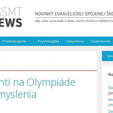
Predstavujeme
Psychologičky
Zamyslenia
Zaujímavosti
Náv
Na
nti na Olympiáde
Ďa
 myslenia
jú
Ak
zm
De