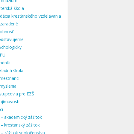
mnázium
terská škola
dácia kresťanského vzdelávania
zaradené
obnosť
edstavujeme
ychologičky
PU
odník
kladná škola
mestnanci
myslenia
stupcovia pre EZŠ
ujímavosti
ci
 – akademický zážitok
 – kresťanský zážitok
 – zážitok spoločenstva