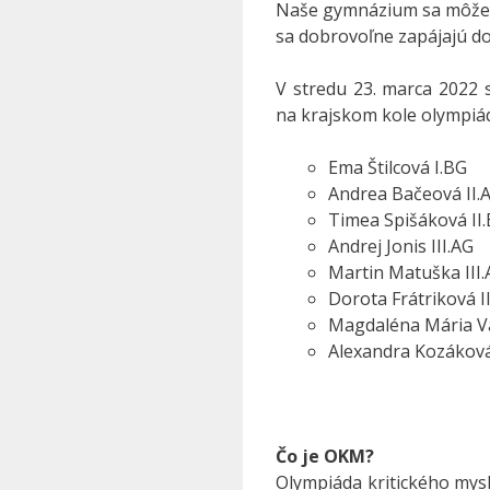
Naše gymnázium sa môže p
sa dobrovoľne zapájajú do
V stredu 23. marca 2022 
na krajskom kole olympiád
Ema Štilcová I.BG
Andrea Bačeová II.
Timea Spišáková II
Andrej Jonis III.AG
Martin Matuška III
Dorota Frátriková I
Magdaléna Mária Va
Alexandra Kozáková
Čo je OKM?
Olympiáda kritického mysle