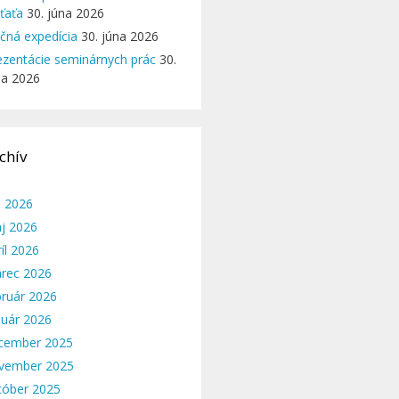
eťaťa
30. júna 2026
ičná expedícia
30. júna 2026
ezentácie seminárnych prác
30.
na 2026
chív
n 2026
j 2026
íl 2026
rec 2026
bruár 2026
nuár 2026
cember 2025
vember 2025
tóber 2025