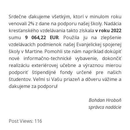
Srdečne ďakujeme všetkým, ktorí v minulom roku
venovali 2% z dane na podporu našej školy. Nadácia
kresťanského vzdelávania takto získala
v roku 2022
sumu
9 064,22 EUR
. Použila ju na zlepšenie
vzdelávacích podmienok našej Evanjelickej spojenej
školy v Martine. Pomohli ste nám napríklad dokúpiť
nové informačno-technické vybavenie, dokončiť
realizáciu exteriérovej učebne a výraznou mierou
podporiť štipendijné fondy určené pre našich
študentov. Veľmi si Vašu priazeň a dôveru vážime a
ďakujeme za podporu!
Bohdan Hroboň
správca nadácie
Post Views:
116