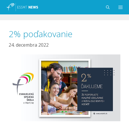
Preskočiť
na
obsah
Menu
2% poďakovanie
24. decembra 2022