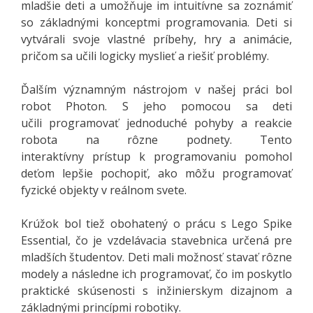
mladšie deti a umožňuje im intuitívne sa zoznámiť
so základnými konceptmi programovania. Deti si
vytvárali svoje vlastné príbehy, hry a animácie,
pričom sa učili logicky myslieť a riešiť problémy.
Ďalším významným nástrojom v našej práci bol
robot Photon. S jeho pomocou sa deti
učili programovať jednoduché pohyby a reakcie
robota na rôzne podnety. Tento
interaktívny prístup k programovaniu pomohol
deťom lepšie pochopiť, ako môžu programovať
fyzické objekty v reálnom svete.
Krúžok bol tiež obohatený o prácu s Lego Spike
Essential, čo je vzdelávacia stavebnica určená pre
mladších študentov. Deti mali možnosť stavať rôzne
modely a následne ich programovať, čo im poskytlo
praktické skúsenosti s inžinierskym dizajnom a
základnými princípmi robotiky.