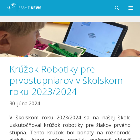
Preskočiť
na
obsah
Menu
Krúžok Robotiky pre
prvostupniarov v školskom
roku 2023/2024
30. júna 2024
V školskom roku 2023/2024 sa na našej škole
uskutočňoval krúžok robotiky pre žiakov prvého
stupňa. Tento krúžok bol bohatý na rôznorodé
aktivity, ktoré deťom ponúkli možnosť objaviť